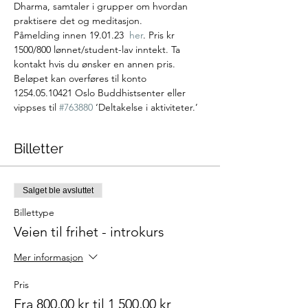
Dharma, samtaler i grupper om hvordan 
praktisere det og meditasjon.
Påmelding innen 19.01.23  
her
. Pris kr 
1500/800 lønnet/student-lav inntekt. Ta 
kontakt hvis du ønsker en annen pris. 
Beløpet kan overføres til konto 
1254.05.10421 Oslo Buddhistsenter eller 
vippses til 
#763880
 ‘Deltakelse i aktiviteter.’
Billetter
Salget ble avsluttet
Billettype
Veien til frihet - introkurs
Mer informasjon
Pris
Fra 800,00 kr til 1 500,00 kr