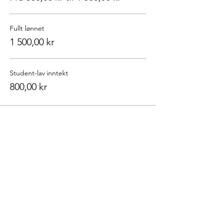
Fullt lønnet
1 500,00 kr
Student-lav inntekt
800,00 kr
Del dette arrangementet
Oslo Buddhistsenter