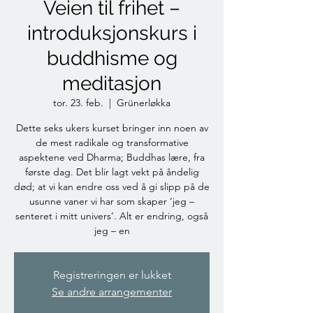
Veien til frihet –
introduksjonskurs i
buddhisme og
meditasjon
tor. 23. feb.
  |  
Grünerløkka
Dette seks ukers kurset bringer inn noen av
de mest radikale og transformative
aspektene ved Dharma; Buddhas lære, fra
første dag. Det blir lagt vekt på åndelig
død; at vi kan endre oss ved å gi slipp på de
usunne vaner vi har som skaper ‘jeg –
senteret i mitt univers’. Alt er endring, også
jeg – en
Registreringen er lukket
Se andre arrangementer