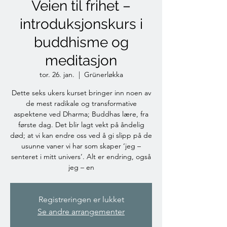
Veien til frihet –
introduksjonskurs i
buddhisme og
meditasjon
tor. 26. jan.
  |  
Grünerløkka
Dette seks ukers kurset bringer inn noen av
de mest radikale og transformative
aspektene ved Dharma; Buddhas lære, fra
første dag. Det blir lagt vekt på åndelig
død; at vi kan endre oss ved å gi slipp på de
usunne vaner vi har som skaper ‘jeg –
senteret i mitt univers’. Alt er endring, også
jeg – en
Registreringen er lukket
Se andre arrangementer