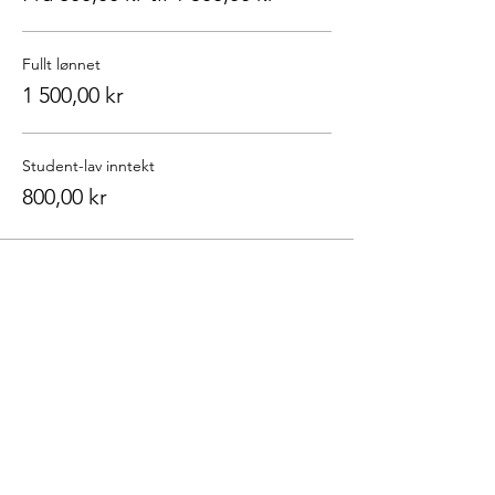
Fullt lønnet
1 500,00 kr
Student-lav inntekt
800,00 kr
Del dette arrangementet
Oslo Buddhistsenter