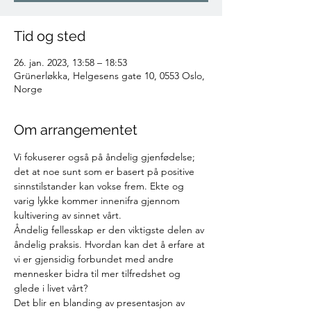
Tid og sted
26. jan. 2023, 13:58 – 18:53
Grünerløkka, Helgesens gate 10, 0553 Oslo,
Norge
Om arrangementet
Vi fokuserer også på åndelig gjenfødelse; 
det at noe sunt som er basert på positive 
sinnstilstander kan vokse frem. Ekte og 
varig lykke kommer innenifra gjennom 
kultivering av sinnet vårt.
Åndelig fellesskap er den viktigste delen av 
åndelig praksis. Hvordan kan det å erfare at 
vi er gjensidig forbundet med andre 
mennesker bidra til mer tilfredshet og 
glede i livet vårt?
Det blir en blanding av presentasjon av 