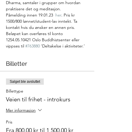
Dharma, samtaler i grupper om hvordan 
praktisere det og meditasjon.
Påmelding innen 19.01.23  
her
. Pris kr 
1500/800 lønnet/student-lav inntekt. Ta 
kontakt hvis du ønsker en annen pris. 
Beløpet kan overføres til konto 
1254.05.10421 Oslo Buddhistsenter eller 
vippses til 
#763880
 ‘Deltakelse i aktiviteter.’
Billetter
Salget ble avsluttet
Billettype
Veien til frihet - introkurs
Mer informasjon
Pris
Fra 800,00 kr til 1 500,00 kr