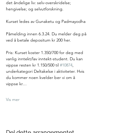
det åndelige liv: selv-overskridelse; 
hengivelse; og selvutforskning.
Kurset ledes av Gunaketu og Padmayodha
Påmelding innen 6.3.24. Du melder deg på 
ved å betale depositum kr 200 her. 
Pris: Kurset koster 1.350/700 for deg med 
vanlig inntekt/lav inntekt-student. Du kan 
vippse resten kr 1.150/500 til 
#10874
, 
underkategori Deltakelse i aktiviteter. Hvis 
du kommer noen kvelder ber vi om å 
vippse kr…
Vis mer
Del dette arrangementet