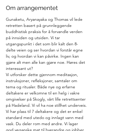
Om arrangementet
Gunaketu, Aryanayaka og Thomas vil lede 
retretten basert på grunnleggende 
buddhistisk praksis for å forvandle verden 
på innsiden og utsiden. Vi tar 
utgangspunkt i det som blir kalt den 8-
delte veien og ser hvordan vi forstår egne 
liv, og hvordan vi kan påvirke. Ingen kan 
gjøre alt men alle kan gjøre noe. Høres det 
interessant ut? 
Vi utforsker dette gjennom meditasjon, 
instruksjoner, refleksjoner, samtaler om 
tema og ritualer. Både nye og erfarne 
deltakere er velkomne til en helg i vakre 
omgivelser på Skogly, vårt lille retrettsenter 
på Hadeland. Vi vil ha noe stillhet underveis.
Vi har plass til 7 deltakere og det er enkel 
standard med utedo og innlagt vann med 
vask. Du deler rom med andre. Vi lager 
god veganske mat til hverandre og jobber 