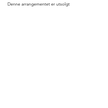
Denne arrangementet er utsolgt
Del dette arrangementet
Oslo Buddhistsenter
Helgesens gate 10 B (krysset Helgesens gate
og Markveien),
0553 Oslo
post@oslobuddhistsenter.no
Org.nr:
993099724
©2024 av Oslo Bu
ddhistsenter