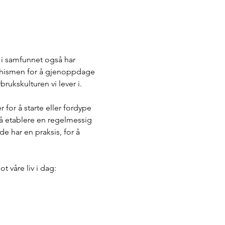
ddhismen for å gjenoppdage 
rukskulturen vi lever i.
for å starte eller fordype 
 å etablere en regelmessig 
e har en praksis, for å 
 våre liv i dag: