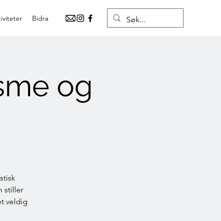
iviteter
Bidra
isme og
stisk
 stiller
t veldig