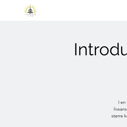
Introd
I en
livsans
større 