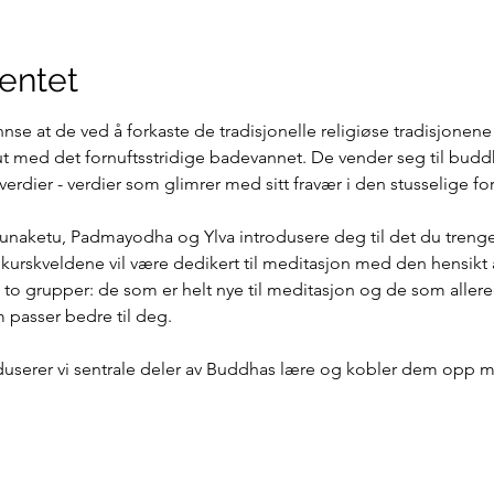
entet
 ut med det fornuftsstridige badevannet. De vender seg til bu
dier - verdier som glimrer med sitt fravær i den stusselige forb
Gunaketu, Padmayodha og Ylva introdusere deg til det du trenger 
 kurskveldene vil være dedikert til meditasjon med den hensikt
i to grupper: de som er helt nye til meditasjon og de som allered
passer bedre til deg. 
duserer vi sentrale deler av Buddhas lære og kobler dem opp mot