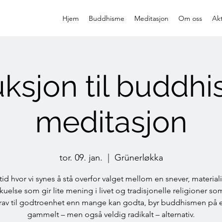
Hjem
Buddhisme
Meditasjon
Om oss
Akt
uksjon til buddh
meditasjon
tor. 09. jan.
  |  
Grünerløkka
 tid hvor vi synes å stå overfor valget mellom en snever, materiali
kuelse som gir lite mening i livet og tradisjonelle religioner som
krav til godtroenhet enn mange kan godta, byr buddhismen på e
gammelt – men også veldig radikalt – alternativ.