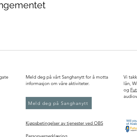
angementet
gate
Meld deg på vårt Sanghanytt for å motta
Vi tak
informasjon om våre aktiviteter.
lån, W
og
Fu
audiov
Meld deg på Sanghanytt
Kjøpsbetingelser av tjenester ved OBS
Personvernerklæring