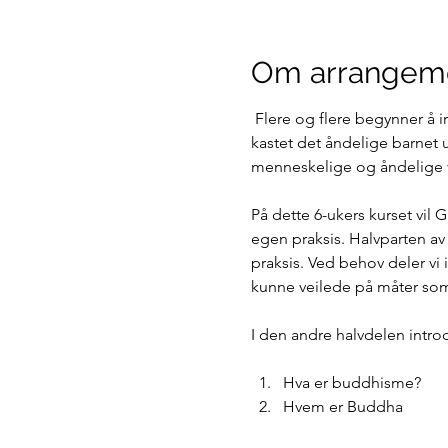
Om arrangem
 Flere og flere begynner å innse at de ved å forkaste de tradisjonelle religiøse tradisjonene i samfunnet også har 
kastet det åndelige barnet
menneskelige og åndelige ver
På dette 6-ukers kurset vil 
egen praksis. Halvparten av
praksis. Ved behov deler vi 
kunne veilede på måter som 
I den andre halvdelen intro
Hva er buddhisme?
Hvem er Buddha