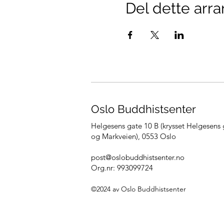
Del dette arr
Oslo Buddhistsenter
Helgesens gate 10 B (krysset Helgesens 
og Markveien),
0553 Oslo
post@oslobuddhistsenter.no
Org.nr: 993099724
©2024 av Oslo Bu
ddhistsenter