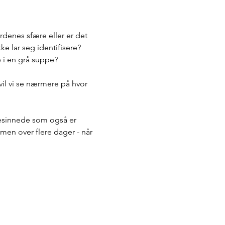
rdenes sfære eller er det 
e lar seg identifisere? 
e i en grå suppe?
vil vi se nærmere på hvor 
ikesinnede som også er 
men over flere dager - når 