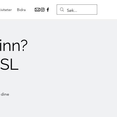
iviteter
Bidra
inn?
KSL
g dine