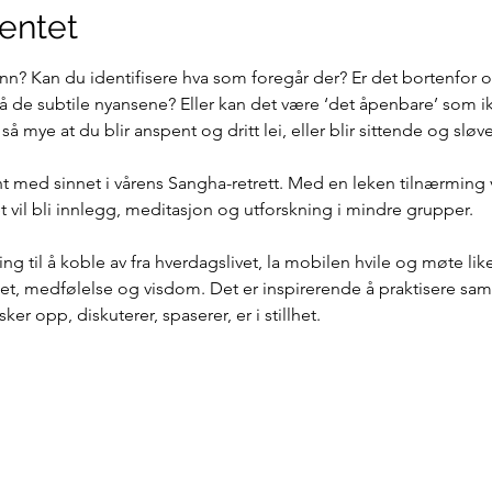
entet
nn? Kan du identifisere hva som foregår der? Er det bortenfor o
å de subtile nyansene? Eller kan det være ‘det åpenbare’ som ikk
å mye at du blir anspent og dritt lei, eller blir sittende og sløv
jent med sinnet i vårens Sangha-retrett. Med en leken tilnærming 
et vil bli innlegg, meditasjon og utforskning i mindre grupper.
ning til å koble av fra hverdagslivet, la mobilen hvile og møte l
ihet, medfølelse og visdom. Det er inspirerende å praktisere sam
asker opp, diskuterer, spaserer, er i stillhet.