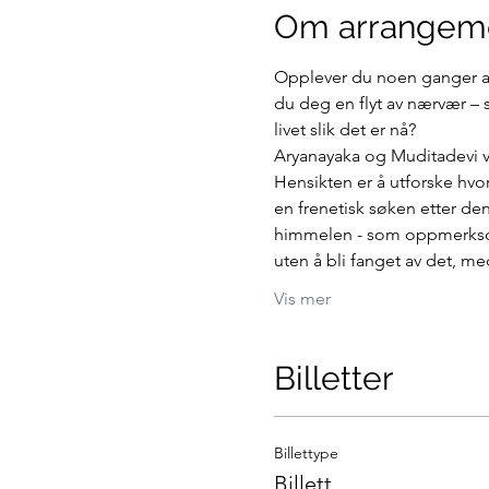
Om arrangem
Opplever du noen ganger at 
du deg en flyt av nærvær – 
livet slik det er nå?
Aryanayaka og Muditadevi vi
Hensikten er å utforske hvo
en frenetisk søken etter den 
himmelen - som oppmerksom
uten å bli fanget av det, m
Vis mer
Billetter
Billettype
Billett