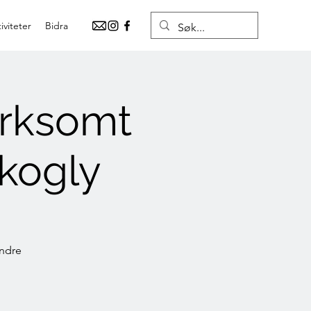
iviteter
Bidra
erksomt
Skogly
indre