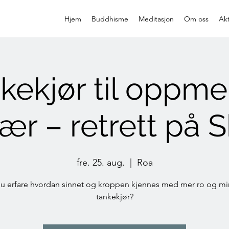
Hjem
Buddhisme
Meditasjon
Om oss
Akt
nkekjør til oppm
r – retrett på 
fre. 25. aug.
  |  
Roa
du erfare hvordan sinnet og kroppen kjennes med mer ro og m
tankekjør?