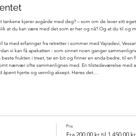
entet
tankene kjører avgårde med deg? – som om de lever sitt eget liv
slik at du kan være med det som er her og nå? Og at du til og 
l ta med erfaringer fra retretter i sommer med Vajradevi, Vessan
rdan vi kan få apekatten - som sinnet noen ganger sammenlignes
beste frukten i treet, tar en bit og finner en enda bedre, til en f
t nærvær ofte sammenlignes med. En tilstedeværelse med alt
ed åpent hjerte og vennlig aksept. Høres det…
Pris
Fra 200,00 kr til 1 450,00 kr