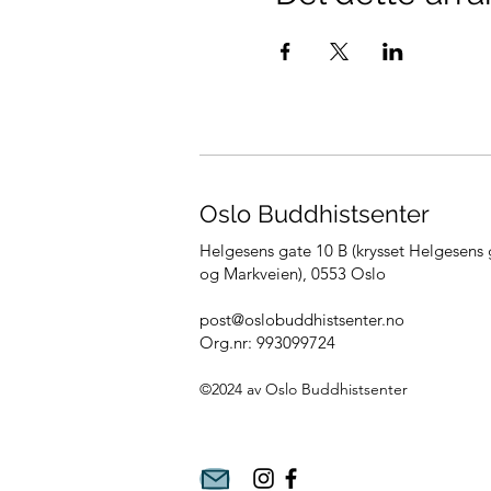
Oslo Buddhistsenter
Helgesens gate 10 B (krysset Helgesens 
og Markveien),
0553 Oslo
post@oslobuddhistsenter.no
Org.nr: 993099724
©2024 av Oslo Bu
ddhistsenter