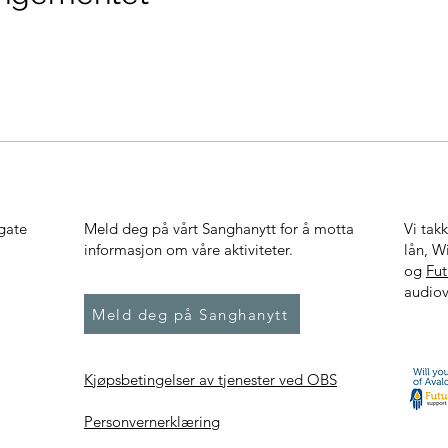
gate
Meld deg på vårt Sanghanytt for å motta
Vi tak
informasjon om våre aktiviteter.
lån, W
og
Fu
audiov
Meld deg på Sanghanytt
Kjøpsbetingelser av tjenester ved OBS
Personvernerklæring