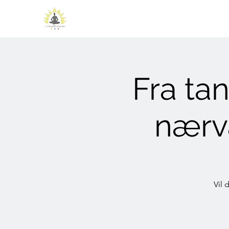
Fra ta
nærvæ
Vil 