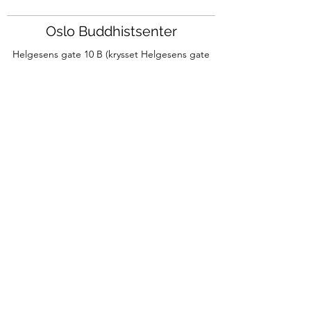
Oslo Buddhistsenter
Helgesens gate 10 B (krysset Helgesens gate
og Markveien),
0553 Oslo
post@oslobuddhistsenter.no
Org.nr:
993099724
©2024 av Oslo Bu
ddhistsenter
Meld deg på vårt Sanghanytt for å motta
informasjon om våre aktiviteter.
Meld deg på Sanghanytt
Kjøpsbetingelser av tjenester ved OBS