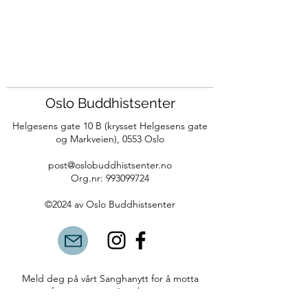
Oslo Buddhistsenter
Helgesens gate 10 B (krysset Helgesens gate
og Markveien),
0553 Oslo
post@oslobuddhistsenter.no
Org.nr:
993099724
©2024 av Oslo Bu
ddhistsenter
Meld deg på vårt Sanghanytt for å motta
informasjon om våre aktiviteter.