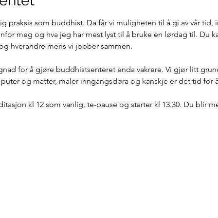
entet
g praksis som buddhist. Da får vi muligheten til å gi av vår tid, 
nfor meg og hva jeg har mest lyst til å bruke en lørdag til. Du ka
 og hverandre mens vi jobber sammen.
nad for å gjøre buddhistsenteret enda vakrere. Vi gjør litt grund
r puter og matter, maler inngangsdøra og kanskje er det tid for å 
tasjon kl 12 som vanlig, te-pause og starter kl 13.30. Du blir m