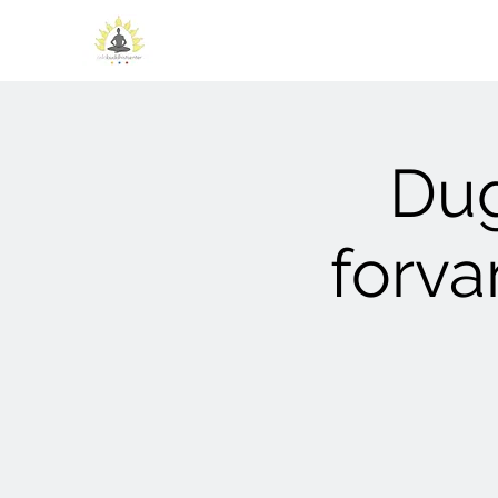
Dug
forva