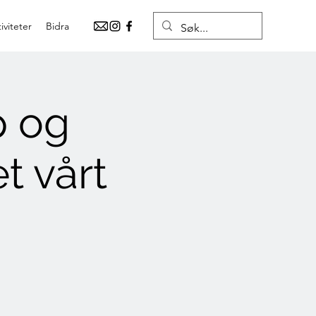
iviteter
Bidra
p og
t vårt