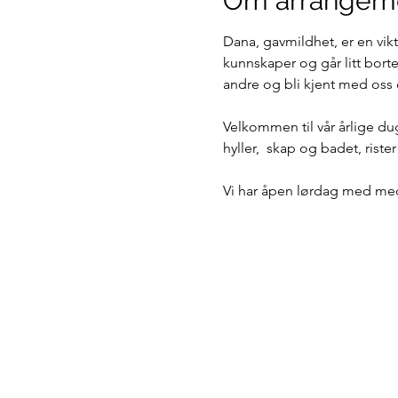
Om arrangem
Dana, gavmildhet, er en vikti
kunnskaper og går litt borte
andre og bli kjent med oss
Velkommen til vår årlige dug
hyller,  skap og badet, riste
Vi har åpen lørdag med medi