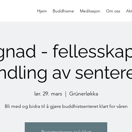
Hjem
Buddhisme
Meditasjon
Om oss
Akt
nad - fellesska
ndling av sentere
lør. 29. mars
  |  
Grünerløkka
Bli med og bidra til å gjøre buddhistsenteret klart for våren
Registreringen er lukket