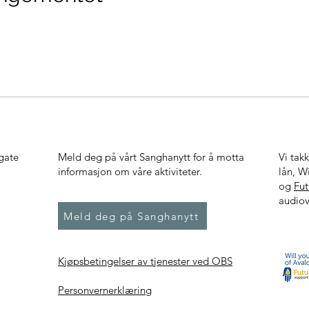
gate
Meld deg på vårt Sanghanytt for å motta
Vi tak
informasjon om våre aktiviteter.
lån, W
og
Fu
audiov
Meld deg på Sanghanytt
Kjøpsbetingelser av tjenester ved OBS
Personvernerklæring