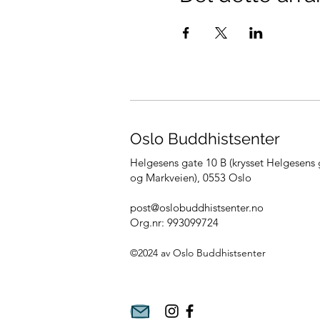
Oslo Buddhistsenter
Helgesens gate 10 B (krysset Helgesens 
og Markveien),
0553 Oslo
post@oslobuddhistsenter.no
Org.nr: 993099724
©2024 av Oslo Bu
ddhistsenter