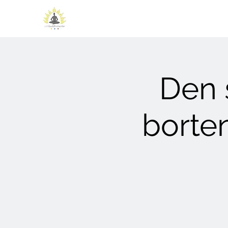
Den 
borte