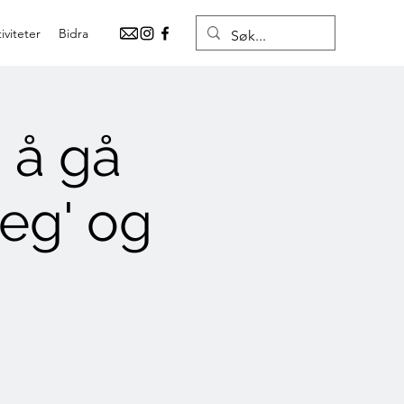
iviteter
Bidra
 å gå
eg' og