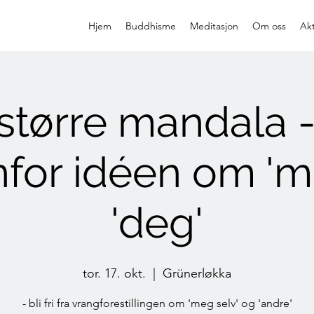
Hjem
Buddhisme
Meditasjon
Om oss
Akt
større mandala -
nfor idéen om 'm
'deg'
tor. 17. okt.
  |  
Grünerløkka
- bli fri fra vrangforestillingen om 'meg selv' og 'andre'