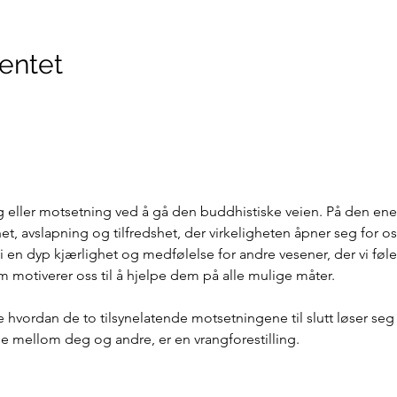
entet
 eller motsetning ved å gå den buddhistiske veien. På den ene
het, avslapning og tilfredshet, der virkeligheten åpner seg for o
i en dyp kjærlighet og medfølelse for andre vesener, der vi føle
om motiverer oss til å hjelpe dem på alle mulige måter.
ske hvordan de to tilsynelatende motsetningene til slutt løser seg
ille mellom deg og andre, er en vrangforestilling.