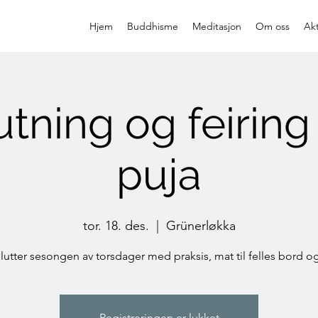
Hjem
Buddhisme
Meditasjon
Om oss
Akt
utning og feirin
puja
tor. 18. des.
  |  
Grünerløkka
slutter sesongen av torsdager med praksis, mat til felles bord o
Registreringen er lukket