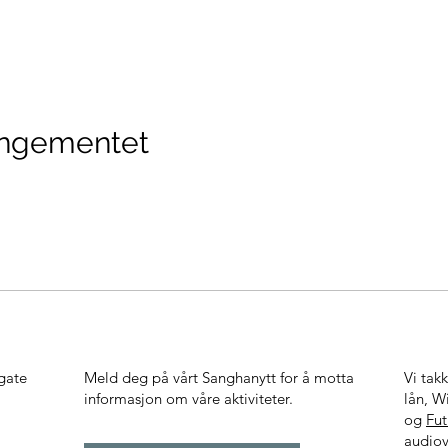
angementet
gate
Meld deg på vårt Sanghanytt for å motta
Vi tak
informasjon om våre aktiviteter.
lån, W
og
Fu
audiov