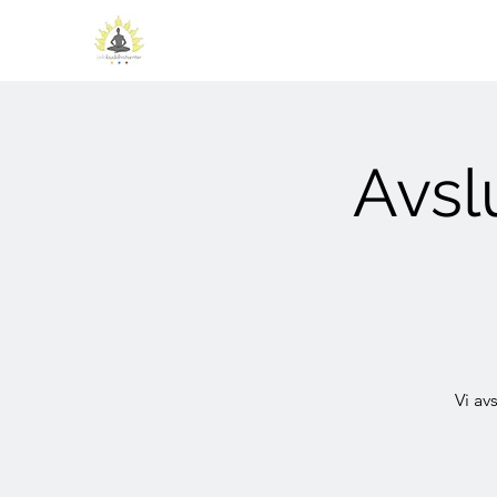
Avsl
Vi av