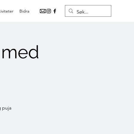
iviteter
Bidra
g med
g puja