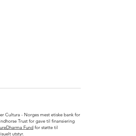
ker Cultura - Norges mest etiske bank for
indhorse Trust for gave til finansiering
tureDharma Fund
for støtte til
isuelt utstyr.