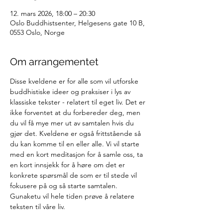
12. mars 2026, 18:00 – 20:30
Oslo Buddhistsenter, Helgesens gate 10 B,
0553 Oslo, Norge
Om arrangementet
Disse kveldene er for alle som vil utforske 
buddhistiske ideer og praksiser i lys av 
klassiske tekster - relatert til eget liv. Det er 
ikke forventet at du forbereder deg, men 
du vil få mye mer ut av samtalen hvis du 
gjør det. Kveldene er også frittstående så 
du kan komme til en eller alle. Vi vil starte 
med en kort meditasjon for å samle oss, ta 
en kort innsjekk for å høre om det er 
konkrete spørsmål de som er til stede vil 
fokusere på og så starte samtalen. 
Gunaketu vil hele tiden prøve å relatere 
teksten til våre liv.