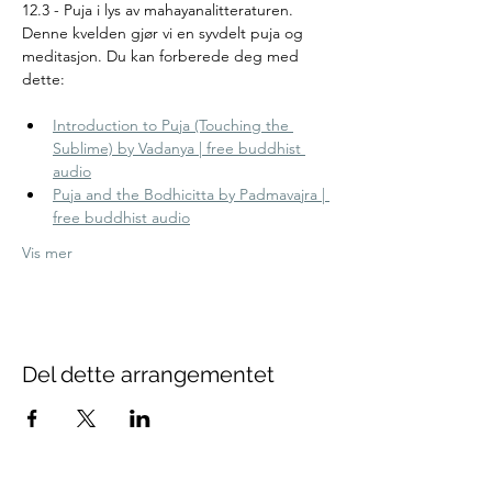
12.3 - Puja i lys av mahayanalitteraturen. 
Denne kvelden gjør vi en syvdelt puja og 
meditasjon. Du kan forberede deg med 
dette:
Introduction to Puja (Touching the 
Sublime) by Vadanya | free buddhist 
audio
Puja and the Bodhicitta by Padmavajra | 
free buddhist audio
Vis mer
Del dette arrangementet