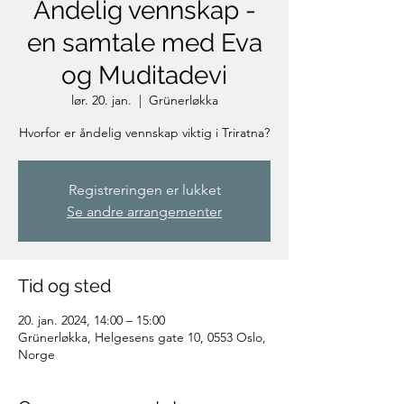
Åndelig vennskap -
en samtale med Eva
og Muditadevi
lør. 20. jan.
  |  
Grünerløkka
Hvorfor er åndelig vennskap viktig i Triratna?
Registreringen er lukket
Se andre arrangementer
Tid og sted
20. jan. 2024, 14:00 – 15:00
Grünerløkka, Helgesens gate 10, 0553 Oslo,
Norge