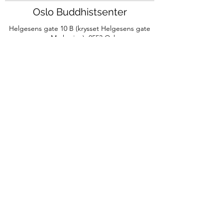
Oslo Buddhistsenter
Helgesens gate 10 B (krysset Helgesens gate
og Markveien),
0553 Oslo
post@oslobuddhistsenter.no
Org.nr:
993099724
©2024 av Oslo Bu
ddhistsenter
Meld deg på vårt Sanghanytt for å motta
informasjon om våre aktiviteter.
Meld deg på Sanghanytt
Kjøpsbetingelser av tjenester ved OBS
Personvernerklæring