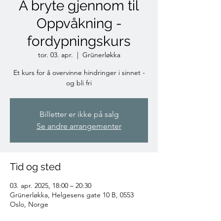
Å bryte gjennom til
Oppvåkning -
fordypningskurs
tor. 03. apr.
  |  
Grünerløkka
Et kurs for å overvinne hindringer i sinnet -
og bli fri
Billetter er ikke på salg
Se andre arrangementer
Tid og sted
03. apr. 2025, 18:00 – 20:30
Grünerløkka, Helgesens gate 10 B, 0553
Oslo, Norge