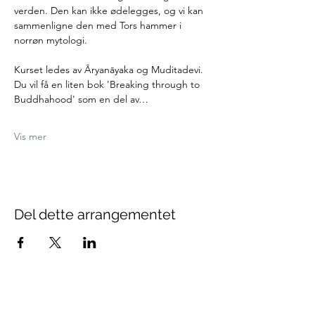
verden. Den kan ikke ødelegges, og vi kan 
sammenligne den med Tors hammer i 
norrøn mytologi.
Kurset ledes av Āryanāyaka og Muditadevi. 
Du vil få en liten bok 'Breaking through to 
Buddhahood' som en del av…
Vis mer
Del dette arrangementet
Oslo Buddhistsenter