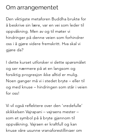
Om arrangementet
Den viktigste metaforen Buddha brukte for 
å beskrive sin lære, var en vei som leder til 
oppvåkning. Men av og til møter vi 
hindringer på denne veien som forhindrer 
oss i å gjøre videre fremskritt. Hva skal vi 
gjøre da?
I dette kurset utforsker vi dette spørsmålet 
og ser nærmere på at en langsom og 
forsiktig progresjon ikke alltid er mulig. 
Noen ganger må vi i stedet bryte – eller til 
og med knuse – hindringen som står i veien 
for oss!
Vi vil også reflektere over den ‘vredefulle’ 
skikkelsen Vajrapani – vajraens mester – 
som et symbol på å bryte gjennom til 
oppvåkning. Vajraen er kraftfull og kan 
knuse våre usunne vrangforestillinger om 