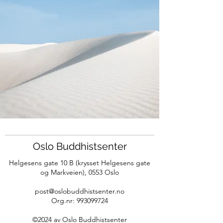
Oslo Buddhistsenter
Helgesens gate 10 B (krysset Helgesens gate
og Markveien),
0553 Oslo
post@oslobuddhistsenter.no
Org.nr:
993099724
©2024 av Oslo Bu
ddhistsenter